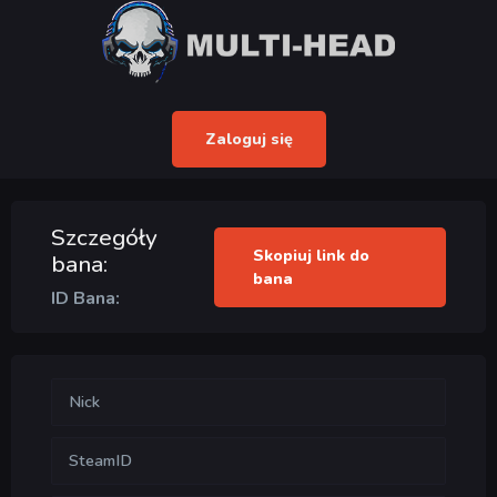
Zaloguj się
Szczegóły
Skopiuj link do
bana:
bana
ID Bana:
Nick
SteamID