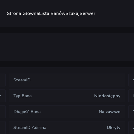
Strona Główna
Lista Banów
Szukaj
Serwer
SteamID
y
Typ Bana
Niedostępny
Długość Bana
Na zawsze
SteamID Admina
Ukryty