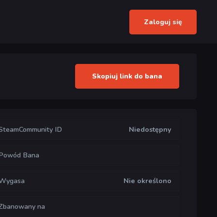
Zaloguj się
Skopiuj link do bana
SteamCommunity ID
Niedostępny
Powód Bana
Wygasa
Nie określono
Zbanowany na