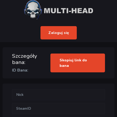
Zaloguj się
Szczegóły
Skopiuj link do
bana:
bana
ID Bana:
Nick
SteamID