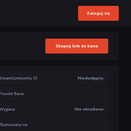
Zaloguj się
Skopiuj link do bana
SteamCommunity ID
Niedostępny
Powód Bana
Wygasa
Nie określono
Zbanowany na