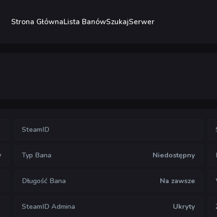
Strona Główna
Lista Banów
Szukaj
Serwer
SteamID
y
Typ Bana
Niedostępny
Długość Bana
Na zawsze
SteamID Admina
Ukryty